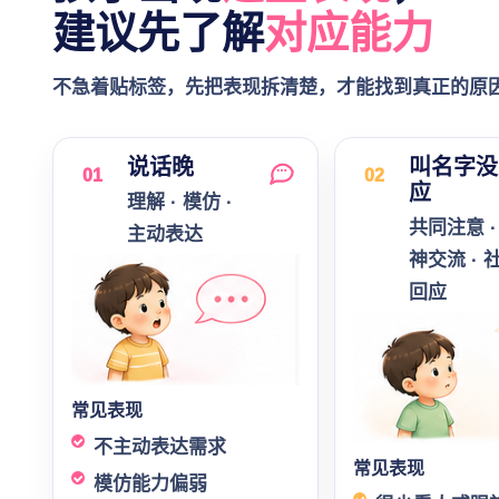
建议先了解
对应能力
不急着贴标签，先把表现拆清楚，才能找到真正的原
说话晚
叫名字没
01
02
应
理解 · 模仿 ·
共同注意 ·
主动表达
神交流 · 
回应
常见表现
不主动表达需求
常见表现
模仿能力偏弱