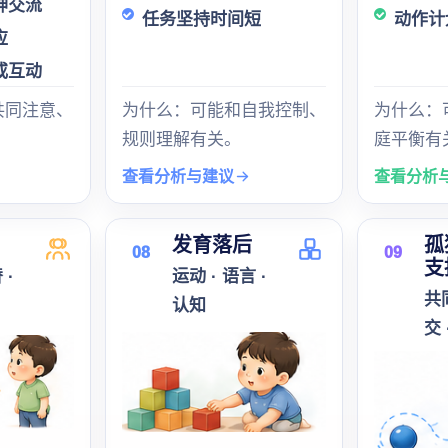
神交流
任务坚持时间短
动作计
应
或互动
共同注意、
为什么：可能和自我控制、
为什么：
规则理解有关。
庭平衡有
查看分析与建议
查看分析
发育落后
孤
08
09
支
 ·
运动 · 语言 ·
共
认知
交 