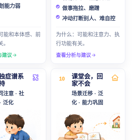
划能力弱
做事拖拉、磨蹭
冲动打断别人、难自控
可能和本体感、前
为什么：可能和注意力、执
关。
行功能有关。
与建议
查看分析与建议
独症谱系
课堂会，回
10
持
家不会
同注意 · 社
场景迁移 · 泛
· 泛化
化 · 能力巩固